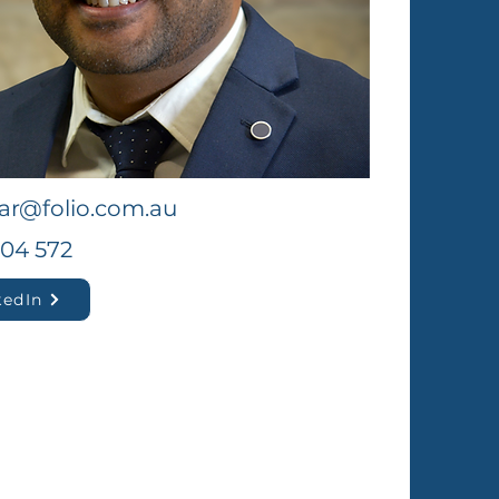
r@folio.com.au
304 572
kedIn